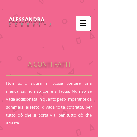
ALESSANDRA
CORBETTA
A CONTI FATTI
Non sono sicura si possa contare una
mancanza, non so come si faccia. Non so se
vada addizionata in quanto peso imperante da
sommarsi al resto, o vada tolta, sottratta, per
tutto ciò che si porta via, per tutto ciò che
arresta.