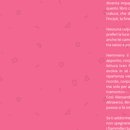
diventa impeg
questo libro 
traluce, che 
l’incipit, la fi
Nessuna colpa,
preferì la luce
anche lei camm
tra sasso e po
Nemmeno il t
appunto, corpo
lettura Ivan 
evolve in sé 
ripartenza ve
ricordo, corpo
ma solo per as
tramonto» –.
Così Alessand
Attraverso
,
Rin
poesia si fa i
Se ti addorme
non spegnere
i fiammiferi 