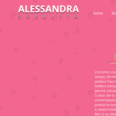
ALESSANDRA
Home
Bi
CORBETTA
L’incontro con
tempo, diventa
parlava Paul 
Stefano Simonc
perché, senza
Si dice che la
contemplazione
poesia ha que
e catarsi insi
Ben lo sa Ale