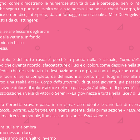
no, come dimostrano le numerose attività di cui è partecipe, ben lo int
che segna un punto di svolta nella sua poesia. Una poesia che si fa corpo, f
dice e non dice, interpreta, da cui l’omaggio non casuale a Milo De Angelis
nestra da cui attingere:
 se alle fessure degli archi
 della vetrina. In fondo,
ina in bilico
esia.
itolo è del tutto casuale, perché in poesia nulla è casuale,
Corpo dell
 che diventa ricordo, sfaccettature di luci e di colori, come descrive nella 
Fedeli che ne evidenzia la destinazione «il corpo, un non luogo che contie
e fuori di sé, si completa, dà definizioni ai contorni, ai luoghi, fino alla 
rso una realtà altra».
Corpo della gioventù
, di questa gioventù già passata
 vivo e dolore - il dolore atroce del mio passaggio / obbligato di gioventù, c
sociazione, i versi di Vittorio Sereni - «La giovinezza è tutta nella luce / di u
ra Corbetta scava e passa in un climax ascendente le varie fasi di ricerc
tocchi
,
Battenti
,
Esplosione
. Una ricerca attenta, dalla prima sezione –
Fessur
ntima ricerca personale, fino alla conclusione –
Esplosione
- :
nti sulla mia ombra
mo nessuna luce;
basteranno per un altro inverno