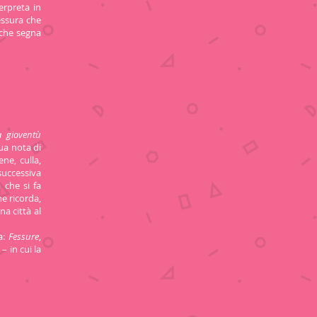
erpreta in
essura che
 che segna
a gioventù
sua nota di
ne, culla,
successiva
 che si fa
he ricorda,
na città al
a:
Fessure
,
e
– in cui la