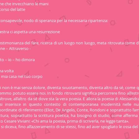
he che invecchiano le mani
corso del latte
consapevole, nodo di speranza per la necessaria ripartenza:
nestra ci aspetta una resurrezione
estimonianza del fare, ricerca di un luogo non luogo, meta ritrovata come d
ne – Attraverso -
to – io – ho dimora
ma volta
sa nel tuo corpo
rsi non è mai senza dolore, diventa svuotamento, diventa altro da sé, come q
emmo potuto essere noi. In fondo ritrovarsi significa percorrere fino all’est
trove, all’altro da sé dove sta la vera poesia. E allora la poesia di Alessand
 si inserisce in questo contesto di contemporanea modernità nelle n
ordinate di riferimento (Eliot, De Angelis, Conte, Rondoni e soprattutto l’am
ittura, soprattutto la scrittura poetica, ha bisogno di studio, come afferma
to Cesare Viviani: «Chi ama la poesia, prima di scriverla, ne legge tanta».
 diceva, fino all’azzeramento di se stessi, fino ad aver spogliato le ossa del