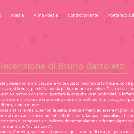
o
Poesia
Alma Poesia
Controcorrente
Poetando sul
Recensione di Bruno Bartoletti
 la poesia non è mai casuale, a volte questo incontro si fortifica e, con il 
 vivo, si fa voce, perché la poesia parla, comunica e unisce. È la stretta di 
Celan o un modo diverso di guardare le cose che va in profondità, o l’affer
elli che, nel preparare la presentazione del suo ultimo libro, paragona i poet
 di loro, l’uomo muore.
 poesia salva la vita o, se non la salva, ci aiuta almeno ad essere migliori, ci 
 e al canto anche nei momenti difficili, come la lampada pascoliana che brill
sto tocco di semplicità e di bellezza, di contemplazione e di coinvolgimento
eme, è un invito “a vita nuova”.
ssandra Corbetta, sublime interprete di questo stato di cose, di questo mal