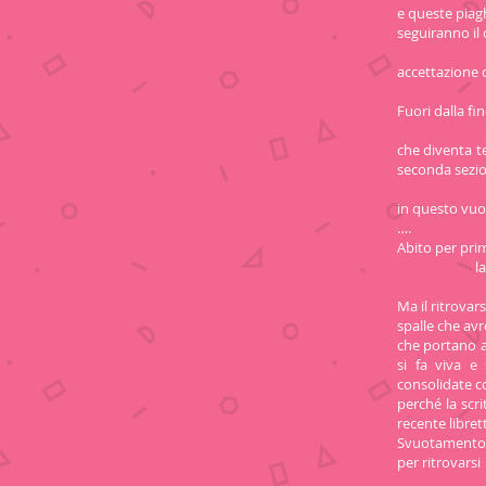
e queste piag
seguiranno il 
accettazione 
Fuori dalla fi
che diventa t
seconda sezio
in questo vuo
….
Abito per pri
la mia ca
Ma il ritrova
spalle che avr
che portano al
si fa viva e
consolidate co
perché la scr
recente libret
Svuotamento si
per ritrovarsi