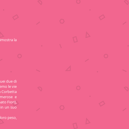
imostra la
uei due di
remo le vie
ra Corbetta
umerose e
ato Fiori),
 in un suo
 loro peso,