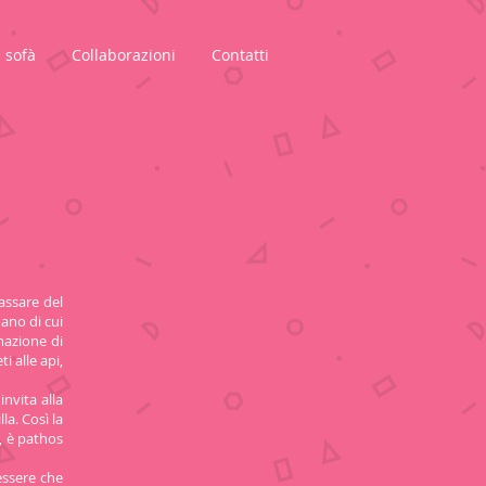
 sofà
Collaborazioni
Contatti
passare del
mano di cui
mazione di
i alle api,
invita alla
a. Così la
, è pathos
essere che